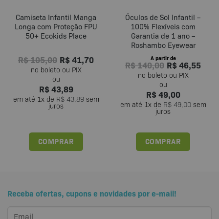
Camiseta Infantil Manga
Óculos de Sol Infantil –
Longa com Proteção FPU
100% Flexíveis com
50+ Ecokids Place
Garantia de 1 ano –
Roshambo Eyewear
R$
105,00
R$
41,70
A partir de
R$
140,00
R$
46,55
R$
43,89
R$
49,00
em até
1
x de
R$
43,89
sem
em até
1
x de
R$
49,00
sem
juros
juros
COMPRAR
COMPRAR
Este
Este
produto
produto
tem
tem
várias
várias
Receba ofertas, cupons e novidades por e-mail!
variantes.
variantes.
As
As
opções
opções