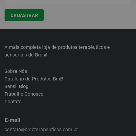
podem
podem
ser
ser
escolhidas
escolhidas
na
na
página
página
do
do
produto
produto
A mais completa loja de produtos terapêuticos e
sensoriais do Brasil!
Sobre Nós
Catálogo de Produtos BmB
Sensii
Blog
Trabalhe Conosco
Contato
E-mail
contato@bmbterapeuticos.com.br