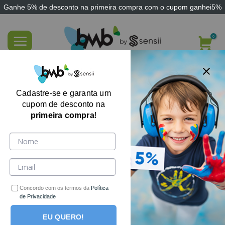
Ganhe
5% de desconto
na primeira compra com o cupom
ganhei5%
Skip
to
content
Chinelo Nuvem Flof Slide Ortopédico
Unissex Leve
Cadastre-se e garanta um
cupom de desconto na
primeira compra
!
Concordo com os termos da
Política
de Privacidade
EU QUERO!