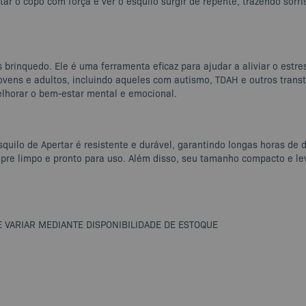
ar o copo com força e ver o esquilo surgir de repente, trazendo sor
 brinquedo. Ele é uma ferramenta eficaz para ajudar a aliviar o est
jovens e adultos, incluindo aqueles com autismo, TDAH e outros transt
elhorar o bem-estar mental e emocional.
quilo de Apertar é resistente e durável, garantindo longas horas de di
pre limpo e pronto para uso. Além disso, seu tamanho compacto e lev
ODE VARIAR MEDIANTE DISPONIBILIDADE DE ESTOQUE