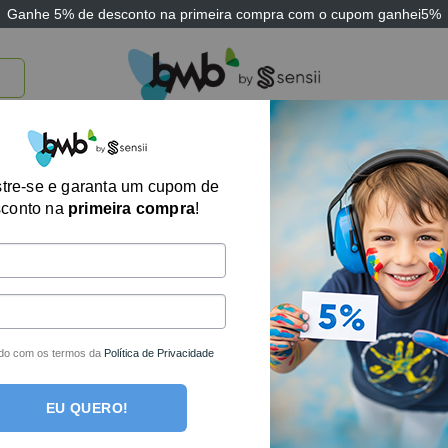
Ganhe
5% de desconto
na primeira compra com o cupom
ganhei5%
TICOS
BRINQUEDOS E JOGOS
ARK THERAPEUTIC
SENSII
TECNOLOGIA
Esquilo de Apert
tre-se e garanta um cupom de
sconto na
primeira compra
!
perfeito
R$
21,85
no boleto o
R$
23,00
em até
1
x 
do com os termos da
Política de Privacidade
Fora de estoque
EU QUERO!