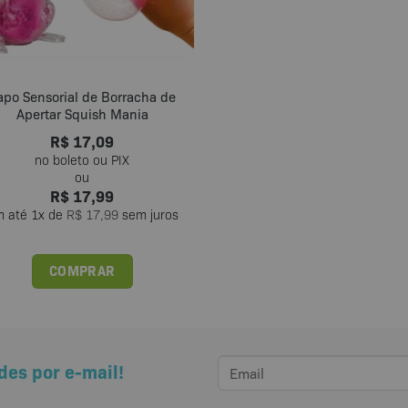
apo Sensorial de Borracha de
Apertar Squish Mania
R$
17,09
R$
17,99
m até
1
x de
R$
17,99
sem juros
COMPRAR
des por e-mail!