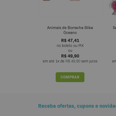
Animais de Borracha Stika
S
Oceano
R$
47,41
R$
49,90
em até
1
x de
R$
49,90
sem juros
e
COMPRAR
Receba ofertas, cupons e novida