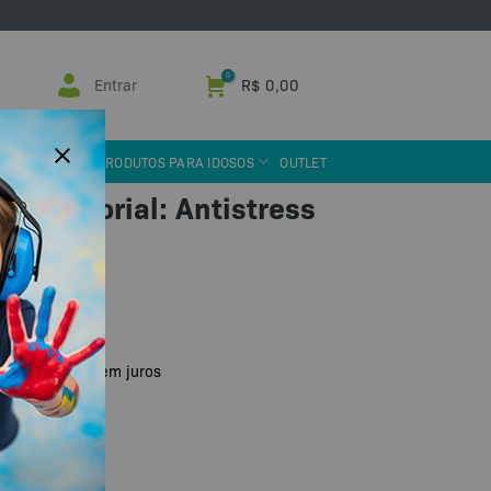
Entrar
R$
0,00
 ASSISTIVA
PRODUTOS PARA IDOSOS
OUTLET
ar Sensorial: Antistress
u PIX
R$
23,00
de
sem juros