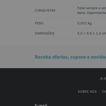
Falar sempre a ver
CONQUISTAS
bater, Experimenta
PESO
0,001 kg
DIMENSÕES
5,0 × 5,5 × 1,0 c
Receba ofertas, cupons e novida
A m
SOBRE NÓS
C
E-mail