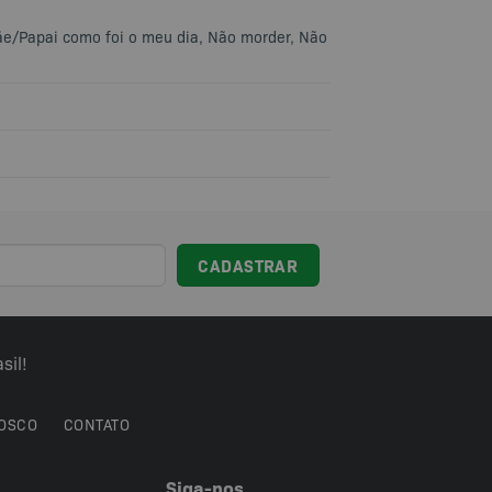
mãe/Papai como foi o meu dia, Não morder, Não
sil!
OSCO
CONTATO
Siga-nos