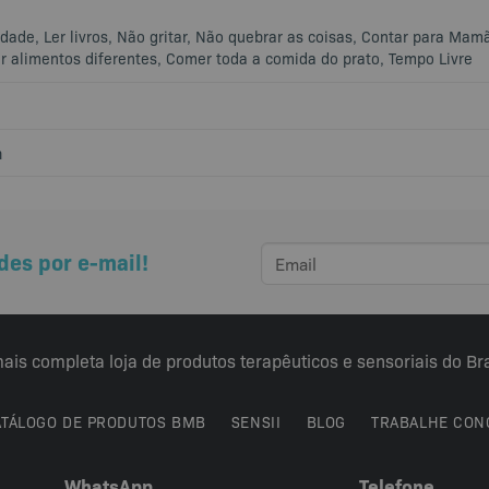
dade, Ler livros, Não gritar, Não quebrar as coisas, Contar para Ma
r alimentos diferentes, Comer toda a comida do prato, Tempo Livre
m
des por e-mail!
ais completa loja de produtos terapêuticos e sensoriais do Bra
ATÁLOGO DE PRODUTOS BMB
SENSII
BLOG
TRABALHE CON
WhatsApp
Telefone