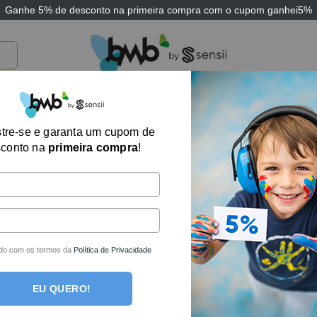
Ganhe
5% de desconto
na primeira compra com o cupom
ganhei5%
TICOS
BRINQUEDOS E JOGOS
ARK THERAPEUTIC
SENSII
TECNOLOGIA
Imã Avulso para
tre-se e garanta um cupom de
sconto na
primeira compra
!
Este produto está fora de est
do com os termos da
Política de Privacidade
EU QUERO!