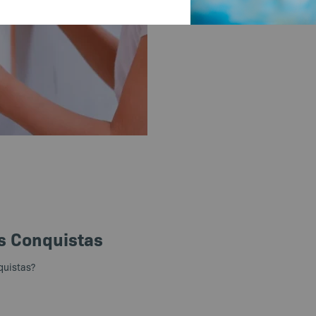
s Conquistas
quistas?