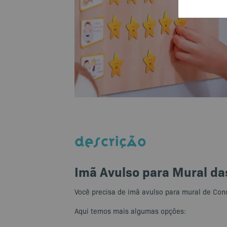
DESCRIÇÃO
Imã Avulso para Mural da
Você precisa de imã avulso para mural de Con
Aqui temos mais algumas opções: