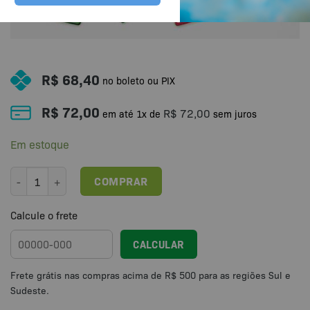
R$
68,40
no boleto ou PIX
R$
72,00
R$
72,00
em até
1
x de
sem juros
Em estoque
Jogo Terapêutico Comportamentos quantidade
COMPRAR
Calcule o frete
CALCULAR