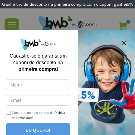
Ganhe
5% de desconto
na primeira compra com o cupom
ganhei5%
Skip
to
content
Jogo Terapêutico Comportamentos
Cadastre-se e garanta um
cupom de desconto na
primeira compra
!
Concordo com os termos da
Política
de Privacidade
EU QUERO!