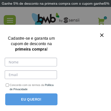
Ganhe
5% de desconto
na primeira compra com o cupom
ganhei5%
Skip
to
content
Jogo Terapêutico Luto Reflexões
Cadastre-se e garanta um
Emocionais
cupom de desconto na
primeira compra
!
Concordo com os termos da
Política
de Privacidade
EU QUERO!