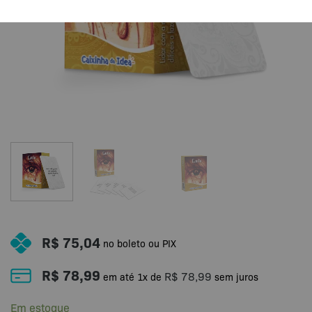
R$
75,04
no boleto ou PIX
R$
78,99
R$
78,99
em até
1
x de
sem juros
Em estoque