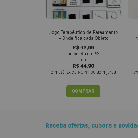
Jogo Terapêutico de Pareamento
– Onde fica cada Objeto
m
R$
42,66
R$
44,90
em até
1
x de
R$
44,90
sem juros
e
COMPRAR
Receba ofertas, cupons e novida