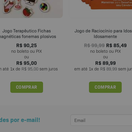
Jogo Terapêutico Fichas
Jogo de Raciocínio para Ido
agnéticas fonemas plosivos
Idosamente
R$
90,25
R$
99,99
R$
85,49
R$
95,00
R$
89,99
m até
1
x de
R$
95,00
sem juros
em até
1
x de
R$
89,99
sem ju
COMPRAR
COMPRAR
des por e-mail!