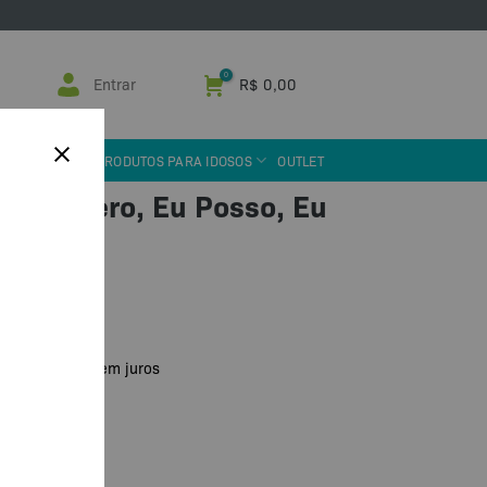
Entrar
R$
0,00
 ASSISTIVA
PRODUTOS PARA IDOSOS
OUTLET
o Eu Quero, Eu Posso, Eu
u PIX
R$
97,90
de
sem juros