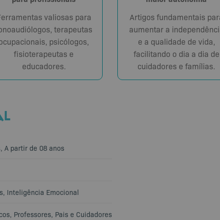
Ferramentas valiosas para
Artigos fundamentais par
onoaudiólogos, terapeutas
aumentar a independênci
ocupacionais, psicólogos,
e a qualidade de vida,
fisioterapeutas e
facilitando o dia a dia de
educadores.
cuidadores e famílias.
AL
s
,
A partir de 08 anos
s
,
Inteligência Emocional
cos
,
Professores
,
Pais e Cuidadores