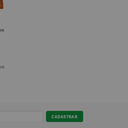
sos
ros