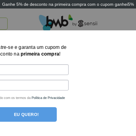
Ganhe
5% de desconto
na primeira compra com o cupom
ganhei5%
TICOS
BRINQUEDOS E JOGOS
ARK THERAPEUTIC
SENSII
TECNOLOGIA
Jogo Terapêutic
tre-se e garanta um cupom de
sconto na
primeira compra
!
Consigo (Jogo)
R$
93,01
no boleto o
R$
97,90
em até
1
x 
do com os termos da
Política de Privacidade
Fora de estoque
EU QUERO!