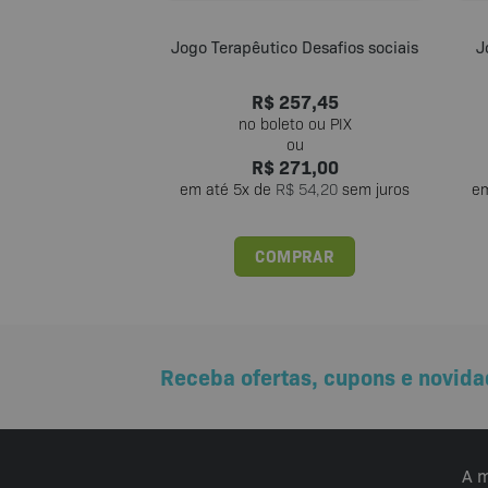
Jogo Terapêutico Desafios sociais
J
R$
257,45
R$
271,00
em até
5
x de
R$
54,20
sem juros
e
COMPRAR
Receba ofertas, cupons e novida
A m