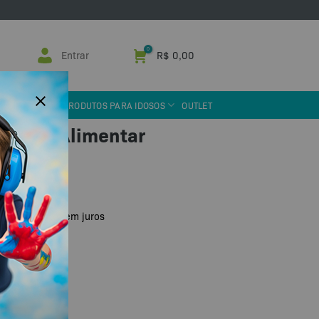
Entrar
R$
0,00
 ASSISTIVA
PRODUTOS PARA IDOSOS
OUTLET
o Papo Alimentar
u PIX
R$
65,30
de
sem juros