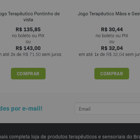
ogo Terapêutico Pontinho de
Jogo Terapêutico Mãos e Ges
vista
R$
135,85
R$
30,44
R$
143,00
R$
32,04
m até
2
x de
R$
71,50
sem juros
em até
1
x de
R$
32,04
sem ju
COMPRAR
COMPRAR
des por e-mail!
ais completa loja de produtos terapêuticos e sensoriais do Bra