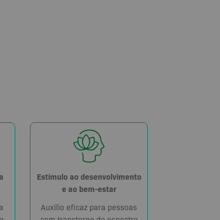
Estímulo ao desenvolvimento
a
e ao bem-estar
Auxílio eficaz para pessoas
a
com transtorno do espectro
a