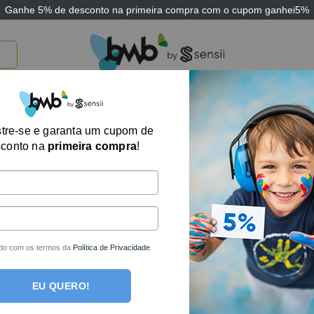
Ganhe
5% de desconto
na primeira compra com o cupom
ganhei5%
TICOS
BRINQUEDOS E JOGOS
ARK THERAPEUTIC
SENSII
TECNOLOGIA
Jogo Terapêutic
tre-se e garanta um cupom de
sconto na
primeira compra
!
R$
62,04
no boleto o
R$
65,30
em até
1
x 
Fora de estoque
do com os termos da
Política de Privacidade
EU QUERO!