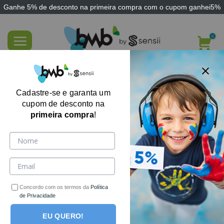
Ganhe
5% de desconto
na primeira compra com o cupom
ganhei5%
Skip
to
content
Kit Sensorial Completão – 5 Brinquedos
(4 Itens Aleatórios)
Cadastre-se e garanta um
cupom de desconto na
primeira compra
!
Concordo com os termos da
Política
de Privacidade
EU QUERO!