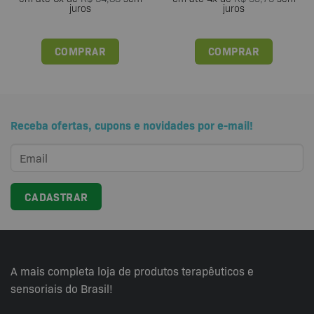
juros
juros
COMPRAR
COMPRAR
Este
produto
tem
várias
Receba ofertas, cupons e novidades por e-mail!
variantes.
As
opções
podem
ser
escolhidas
na
página
do
produto
A mais completa loja de produtos terapêuticos e
sensoriais do Brasil!