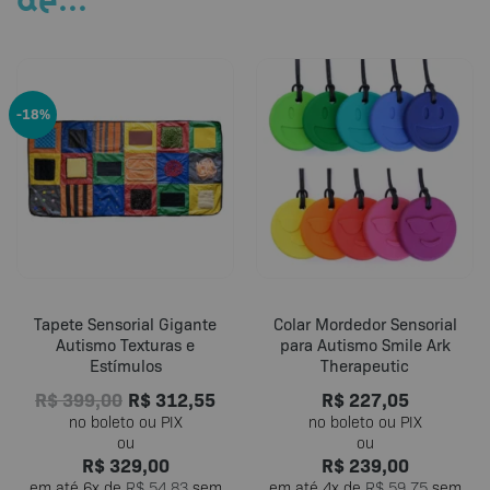
-18%
Tapete Sensorial Gigante
Colar Mordedor Sensorial
Autismo Texturas e
para Autismo Smile Ark
Estímulos
Therapeutic
R$
399,00
R$
312,55
R$
227,05
R$
329,00
R$
239,00
em até
6
x de
R$
54,83
sem
em até
4
x de
R$
59,75
sem