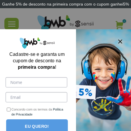
Ganhe
5% de desconto
na primeira compra com o cupom
ganhei5%
Skip
to
content
Kit Sensorial Verão Tropical com 3 itens
variados
Cadastre-se e garanta um
cupom de desconto na
primeira compra
!
Concordo com os termos da
Política
de Privacidade
EU QUERO!