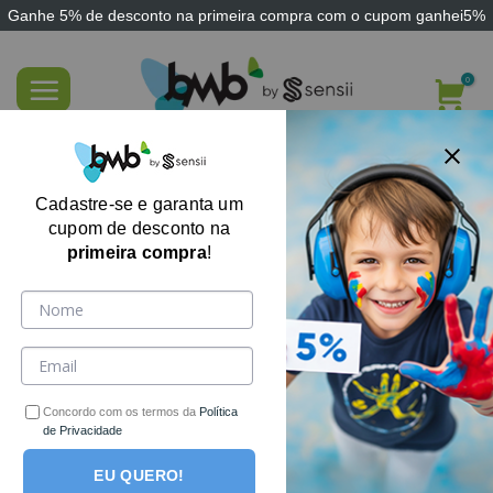
Ganhe
5% de desconto
na primeira compra com o cupom
ganhei5%
Skip
to
content
Recurso Educativo Laboratório das Cores
Cadastre-se e garanta um
cupom de desconto na
primeira compra
!
Concordo com os termos da
Política
de Privacidade
EU QUERO!