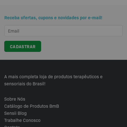
tem
várias
Receba ofertas, cupons e novidades por e-mail!
variantes.
As
opções
podem
ser
escolhidas
na
página
do
produto
A mais completa loja de produtos terapêuticos e
sensoriais do Brasil!
Sobre Nós
Catálogo de Produtos BmB
Sensii
Blog
Trabalhe Conosco