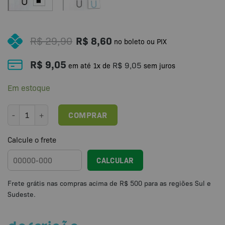
R$
29,90
R$
8,60
no boleto ou PIX
R$
9,05
R$
9,05
em até
1
x de
sem juros
Em estoque
Jogo Terapêutico Pareamento de vogais quantidade
COMPRAR
Calcule o frete
CALCULAR