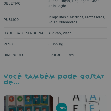
Alfabetização
,
Linguagem
,
Voz e
OBJETIVO
Articulação
Terapeutas e Médicos
,
Professores
,
PÚBLICO
Pais e Cuidadores
HABILIDADE SENSORIAL
Audição
,
Visão
PESO
0,055 kg
DIMENSÕES
22 × 30 × 1 cm
VOCÊ TAMBÉM PODE GOSTAR
DE…
-70%