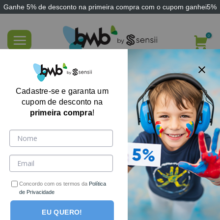
Ganhe
5% de desconto
na primeira compra com o cupom
ganhei5%
Skip
to
content
Jogo Terapêutico Pareamento de vogais
Cadastre-se e garanta um
cupom de desconto na
primeira compra
!
-70%
Concordo com os termos da
Política
de Privacidade
EU QUERO!