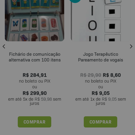
Fichário de comunicação
Jogo Terapêutico
alternativa com 100 itens
Pareamento de vogais
R$
284,91
R$
29,90
R$
8,60
R$
299,90
R$
9,05
em até
5
x de
R$
59,98
sem
em até
1
x de
R$
9,05
sem
juros
juros
COMPRAR
COMPRAR
Este
produto