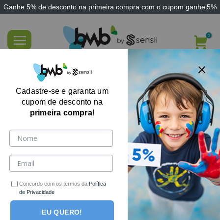
Ganhe
5% de desconto
na primeira compra com o cupom
ganhei5%
Skip
to
content
Quebra-Cabeça de Caracol com Números
Cadastre-se e garanta um
cupom de desconto na
primeira compra
!
Concordo com os termos da
Política
de Privacidade
EU QUERO!