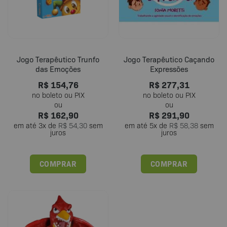
Jogo Terapêutico Trunfo
Jogo Terapêutico Caçando
das Emoções
Expressões
R$
154,76
R$
277,31
R$
162,90
R$
291,90
em até
3
x de
R$
54,30
sem
em até
5
x de
R$
58,38
sem
juros
juros
COMPRAR
COMPRAR