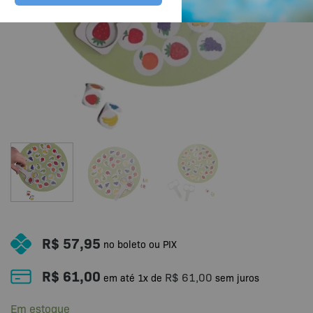
R$
57,95
no boleto ou PIX
R$
61,00
R$
61,00
em até
1
x de
sem juros
Em estoque