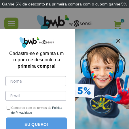
Ganhe
5% de desconto
na primeira compra com o cupom
ganhei5%
Skip
to
content
Salada de Frutas – Estimule Percepção
Visual e Concentração
Cadastre-se e garanta um
cupom de desconto na
primeira compra
!
Concordo com os termos da
Política
de Privacidade
EU QUERO!