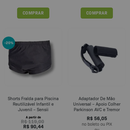
COMPRAR
COMPRAR
Este
produto
tem
várias
-20%
variantes.
As
opções
podem
ser
escolhidas
na
página
do
Shorts Fralda para Piscina
Adaptador De Mão
produto
Reutilizável Infantil e
Universal – Apoio Colher
Juvenil – Sensii
Parkinson AVC e Tremor
R$
56,05
A partir de
R$
119,00
R$
90,44