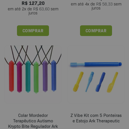
R$
127,20
em até
4
x de
R$
58,33
sem
juros
em até
2
x de
R$
63,60
sem
juros
COMPRAR
COMPRAR
Este
produto
tem
várias
variantes.
As
opções
podem
ser
escolhidas
na
página
do
Colar Mordedor
Z Vibe Kit com 5 Ponteiras
produto
Terapêutico Autismo
e Estojo Ark Therapeutic
Krypto Bite Regulador Ark