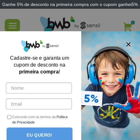
Ganhe
5% de desconto
na primeira compra com o cupom
ganhei5%
Skip
to
content
FILTRE AQUI
Cadastre-se e garanta um
cupom de desconto na
primeira compra
!
-40%
-14%
Concordo com os termos da
Política
de Privacidade
EU QUERO!