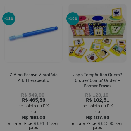
produto
tem
várias
-11%
-10%
variantes.
As
opções
podem
ser
escolhidas
na
página
do
Z-Vibe Escova Vibratória
Jogo Terapêutico Quem?
produto
Ark Therapeutic
O que? Como? Onde? –
Formar Frases
R$
549,00
R$
120,10
R$
465,50
R$
102,51
R$
490,00
R$
107,90
em até
6
x de
R$
81,67
sem
em até
2
x de
R$
53,95
sem
juros
juros