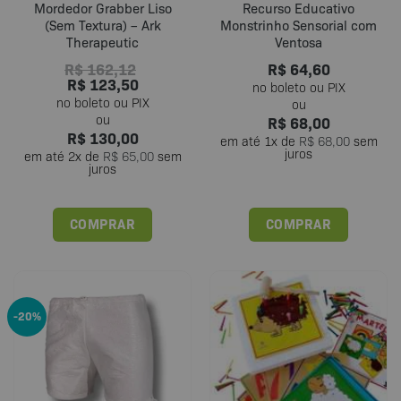
Mordedor Grabber Liso
Recurso Educativo
(Sem Textura) – Ark
Monstrinho Sensorial com
Therapeutic
Ventosa
R$
162,12
R$
64,60
R$
123,50
R$
68,00
R$
130,00
em até
1
x de
R$
68,00
sem
juros
em até
2
x de
R$
65,00
sem
juros
COMPRAR
COMPRAR
Este
produto
tem
várias
-20%
variantes.
As
opções
podem
ser