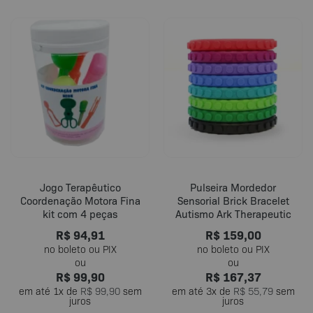
Jogo Terapêutico
Pulseira Mordedor
Coordenação Motora Fina
Sensorial Brick Bracelet
kit com 4 peças
Autismo Ark Therapeutic
R$
94,91
R$
159,00
R$
99,90
R$
167,37
em até
1
x de
R$
99,90
sem
em até
3
x de
R$
55,79
sem
juros
juros