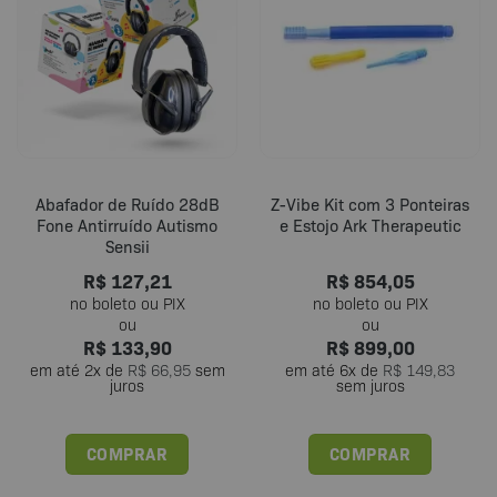
As
As
opções
opções
podem
podem
ser
ser
escolhidas
escolhidas
na
na
página
página
do
do
Abafador de Ruído 28dB
Z-Vibe Kit com 3 Ponteiras
produto
produto
Fone Antirruído Autismo
e Estojo Ark Therapeutic
Sensii
R$
127,21
R$
854,05
R$
133,90
R$
899,00
em até
2
x de
R$
66,95
sem
em até
6
x de
R$
149,83
juros
sem juros
COMPRAR
COMPRAR
Este