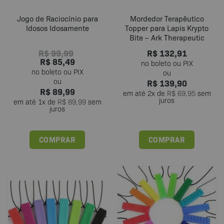
Jogo de Raciocínio para
Mordedor Terapêutico
Idosos Idosamente
Topper para Lapis Krypto
Bite – Ark Therapeutic
R$
99,99
R$
132,91
R$
85,49
R$
139,90
R$
89,99
em até
2
x de
R$
69,95
sem
juros
em até
1
x de
R$
89,99
sem
juros
COMPRAR
COMPRAR
Este
produto
tem
várias
variantes.
As
opções
podem