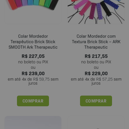
ser
escolhidas
na
página
do
Colar Mordedor
Colar Mordedor com
produto
Terapêutico Brick Stick
Textura Brick Stick – ARK
SMOOTH Ark Therapeutic
Therapeutic
R$
227,05
R$
217,55
R$
239,00
R$
229,00
em até
4
x de
R$
59,75
sem
em até
4
x de
R$
57,25
sem
juros
juros
COMPRAR
COMPRAR
Este
Este
produto
produto
tem
tem
várias
várias