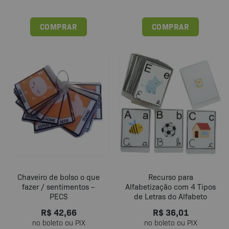
COMPRAR
COMPRAR
Este
produto
tem
várias
variantes.
As
opções
podem
ser
escolhidas
na
página
do
Chaveiro de bolso o que
Recurso para
produto
fazer / sentimentos –
Alfabetização com 4 Tipos
PECS
de Letras do Alfabeto
R$
42,66
R$
36,01