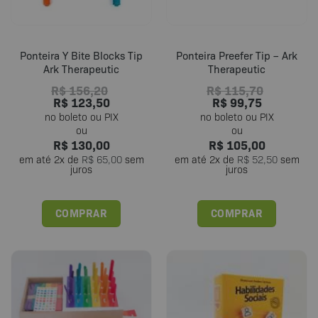
na
na
página
página
do
do
Ponteira Y Bite Blocks Tip
Ponteira Preefer Tip – Ark
produto
produto
Ark Therapeutic
Therapeutic
R$
156,20
R$
115,70
R$
123,50
R$
99,75
R$
130,00
R$
105,00
em até
2
x de
R$
65,00
sem
em até
2
x de
R$
52,50
sem
juros
juros
COMPRAR
COMPRAR
Este
produto
tem
várias
variantes.
As