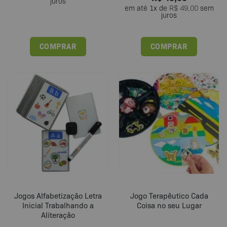
juros
em até
1
x de
R$
49,00
sem
juros
COMPRAR
COMPRAR
Este
produto
tem
várias
variantes.
As
opções
podem
ser
escolhidas
na
página
do
Jogos Alfabetização Letra
Jogo Terapêutico Cada
produto
Inicial Trabalhando a
Coisa no seu Lugar
Aliteração