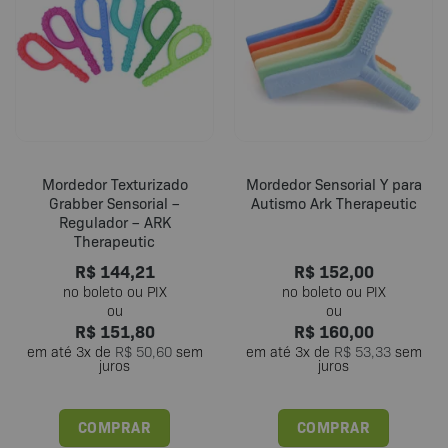
As
opções
podem
ser
escolhidas
na
página
do
Mordedor Texturizado
Mordedor Sensorial Y para
produto
Grabber Sensorial –
Autismo Ark Therapeutic
Regulador – ARK
Therapeutic
R$
144,21
R$
152,00
R$
151,80
R$
160,00
em até
3
x de
R$
50,60
sem
em até
3
x de
R$
53,33
sem
juros
juros
COMPRAR
COMPRAR