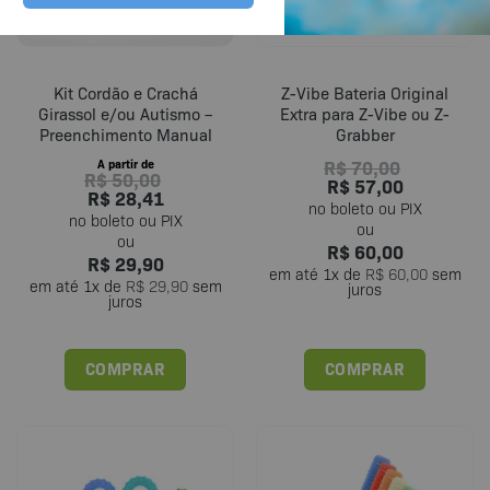
Kit Cordão e Crachá
Z-Vibe Bateria Original
Girassol e/ou Autismo –
Extra para Z-Vibe ou Z-
Preenchimento Manual
Grabber
R$
70,00
A partir de
R$
50,00
R$
57,00
R$
28,41
R$
60,00
R$
29,90
em até
1
x de
R$
60,00
sem
em até
1
x de
R$
29,90
sem
juros
juros
COMPRAR
COMPRAR
Este
produto
tem
várias
variantes.