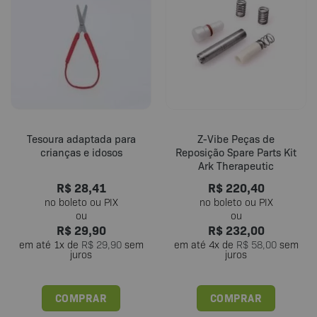
variantes.
variantes.
As
As
opções
opções
podem
podem
ser
ser
escolhidas
escolhidas
na
na
página
página
do
do
Tesoura adaptada para
Z-Vibe Peças de
produto
produto
crianças e idosos
Reposição Spare Parts Kit
Ark Therapeutic
R$
28,41
R$
220,40
R$
29,90
R$
232,00
em até
1
x de
R$
29,90
sem
em até
4
x de
R$
58,00
sem
juros
juros
COMPRAR
COMPRAR