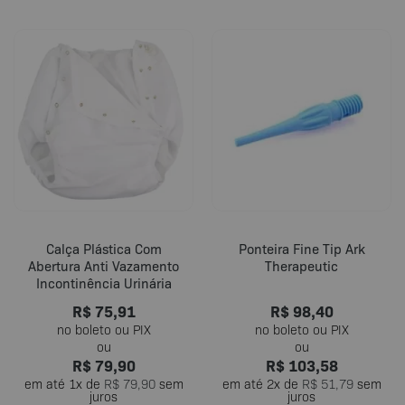
Este
Este
produto
produto
tem
tem
várias
várias
variantes.
variantes.
As
As
opções
opções
podem
podem
ser
ser
escolhidas
escolhidas
na
na
página
página
do
do
Calça Plástica Com
Ponteira Fine Tip Ark
produto
produto
Abertura Anti Vazamento
Therapeutic
Incontinência Urinária
R$
75,91
R$
98,40
R$
79,90
R$
103,58
em até
1
x de
R$
79,90
sem
em até
2
x de
R$
51,79
sem
juros
juros