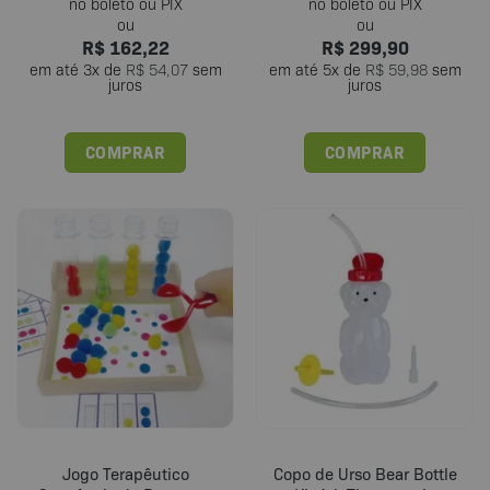
R$
162,22
R$
299,90
em até
3
x de
R$
54,07
sem
em até
5
x de
R$
59,98
sem
juros
juros
COMPRAR
COMPRAR
Este
Este
produto
produto
tem
tem
várias
várias
variantes.
variantes.
As
As
opções
opções
podem
podem
ser
ser
escolhidas
escolhidas
na
na
página
página
do
do
Jogo Terapêutico
Copo de Urso Bear Bottle
produto
produto