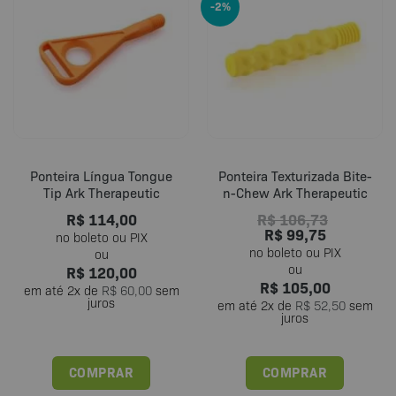
-2%
Ponteira Língua Tongue
Ponteira Texturizada Bite-
Tip Ark Therapeutic
n-Chew Ark Therapeutic
R$
114,00
R$
106,73
R$
99,75
R$
120,00
R$
105,00
em até
2
x de
R$
60,00
sem
juros
em até
2
x de
R$
52,50
sem
juros
COMPRAR
COMPRAR