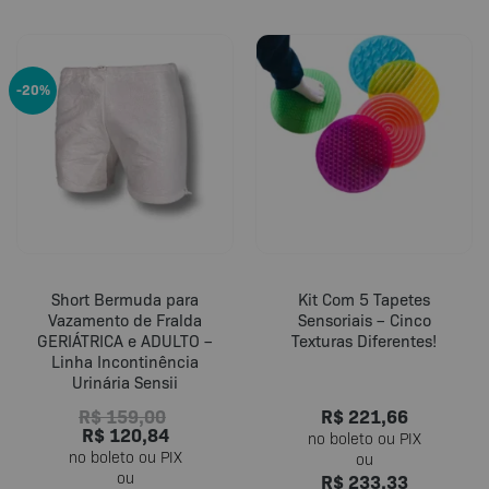
Este
Este
produto
produto
tem
tem
várias
várias
-20%
variantes.
variantes.
As
As
opções
opções
podem
podem
ser
ser
escolhidas
escolhidas
na
na
página
página
do
do
Short Bermuda para
Kit Com 5 Tapetes
produto
produto
Vazamento de Fralda
Sensoriais – Cinco
GERIÁTRICA e ADULTO –
Texturas Diferentes!
Linha Incontinência
Urinária Sensii
R$
159,00
R$
221,66
R$
120,84
R$
233,33