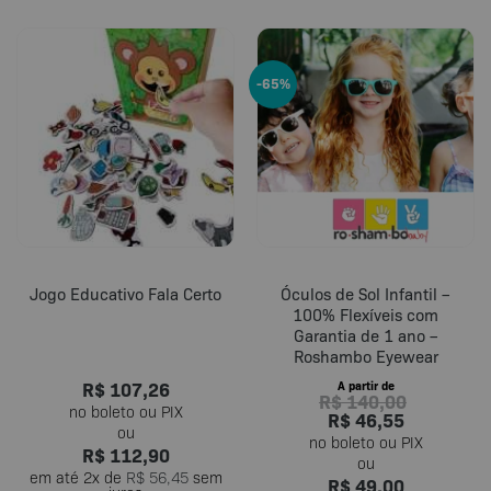
-65%
Jogo Educativo Fala Certo
Óculos de Sol Infantil –
100% Flexíveis com
Garantia de 1 ano –
Roshambo Eyewear
R$
107,26
A partir de
R$
140,00
R$
46,55
R$
112,90
em até
2
x de
R$
56,45
sem
R$
49,00