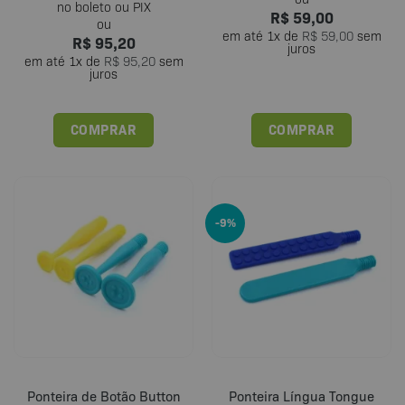
R$
59,00
em até
1
x de
R$
59,00
sem
R$
95,20
juros
em até
1
x de
R$
95,20
sem
juros
COMPRAR
COMPRAR
Este
produto
tem
várias
-9%
variantes.
As
opções
podem
ser
escolhidas
na
página
do
Ponteira de Botão Button
Ponteira Língua Tongue
produto