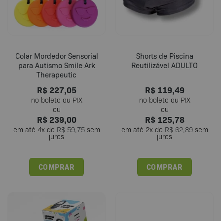
ser
escolhidas
na
página
do
Colar Mordedor Sensorial
Shorts de Piscina
produto
para Autismo Smile Ark
Reutilizável ADULTO
Therapeutic
R$
227,05
R$
119,49
R$
239,00
R$
125,78
em até
4
x de
R$
59,75
sem
em até
2
x de
R$
62,89
sem
juros
juros
COMPRAR
COMPRAR
Este
Este
produto
produto
tem
tem
várias
várias
variantes.
variantes.