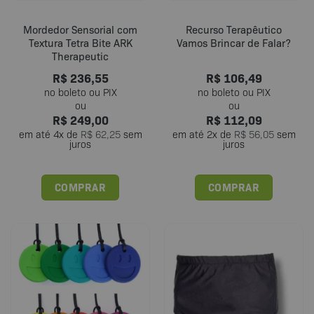
página
do
Mordedor Sensorial com
Recurso Terapêutico
produto
Textura Tetra Bite ARK
Vamos Brincar de Falar?
Therapeutic
R$
236,55
R$
106,49
R$
249,00
R$
112,09
em até
4
x de
R$
62,25
sem
em até
2
x de
R$
56,05
sem
juros
juros
COMPRAR
COMPRAR
Este
produto
tem
várias
variantes.
As
opções
podem