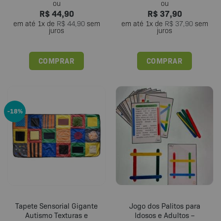
R$
44,90
R$
37,90
em até
1
x de
R$
44,90
sem
em até
1
x de
R$
37,90
sem
juros
juros
COMPRAR
COMPRAR
Este
produto
tem
várias
-18%
variantes.
As
opções
podem
ser
escolhidas
na
página
do
Tapete Sensorial Gigante
Jogo dos Palitos para
produto
Autismo Texturas e
Idosos e Adultos –