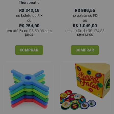
Therapeutic
R$
242,16
R$
996,55
R$
254,90
R$
1.049,00
em até
5
x de
R$
50,98
sem
em até
6
x de
R$
174,83
juros
sem juros
COMPRAR
COMPRAR
Este
produto
tem
várias
variantes.
As
opções
podem
ser
escolhidas
na