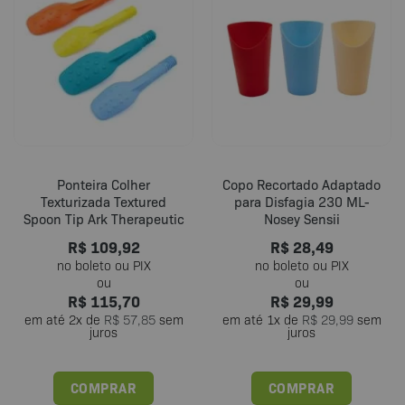
variantes.
As
opções
podem
ser
escolhidas
na
página
do
Ponteira Colher
Copo Recortado Adaptado
produto
Texturizada Textured
para Disfagia 230 ML-
Spoon Tip Ark Therapeutic
Nosey Sensii
R$
109,92
R$
28,49
R$
115,70
R$
29,99
em até
2
x de
R$
57,85
sem
em até
1
x de
R$
29,99
sem
juros
juros
COMPRAR
COMPRAR