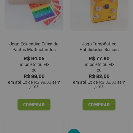
opções
podem
ser
escolhidas
na
página
do
Jogo Educativo Caixa de
Jogo Terapêutico
produto
Palitos Multicoloridos
Habilidades Sociais
R$
94,05
R$
77,90
R$
99,00
R$
82,00
em até
1
x de
R$
99,00
sem
em até
1
x de
R$
82,00
sem
juros
juros
COMPRAR
COMPRAR