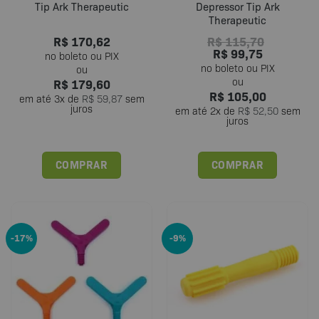
Tip Ark Therapeutic
Depressor Tip Ark
Therapeutic
R$
170,62
R$
115,70
R$
99,75
R$
179,60
R$
105,00
em até
3
x de
R$
59,87
sem
juros
em até
2
x de
R$
52,50
sem
juros
COMPRAR
COMPRAR
Este
Este
produto
produto
tem
tem
várias
várias
-17%
-9%
variantes.
variantes.
As
As
opções
opções
podem
podem
ser
ser
escolhidas
escolhidas