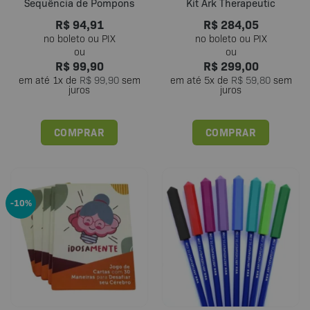
Sequência de Pompons
Kit Ark Therapeutic
R$
94,91
R$
284,05
R$
99,90
R$
299,00
em até
1
x de
R$
99,90
sem
em até
5
x de
R$
59,80
sem
juros
juros
COMPRAR
COMPRAR
-10%