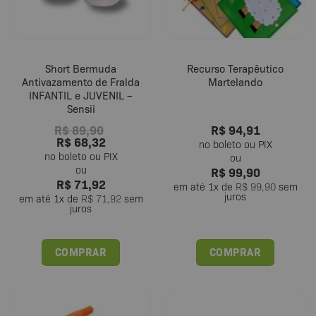
escolhidas
na
página
do
Short Bermuda
Recurso Terapêutico
produto
Antivazamento de Fralda
Martelando
INFANTIL e JUVENIL –
Sensii
R$
89,90
R$
94,91
R$
68,32
R$
99,90
R$
71,92
em até
1
x de
R$
99,90
sem
juros
em até
1
x de
R$
71,92
sem
juros
COMPRAR
COMPRAR
Este
produto
tem
várias