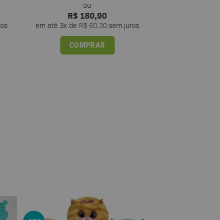
R$
180,90
R$
8
ros
em até
3
x de
R$
60,30
sem juros
em até
1
x de
R$
COMPRAR
COM