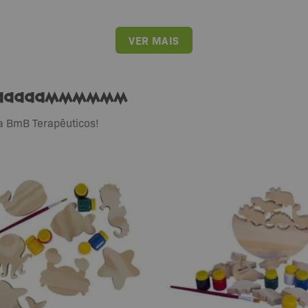
VER MAIS
cccaaaaammmmmm
na BmB Terapêuticos!