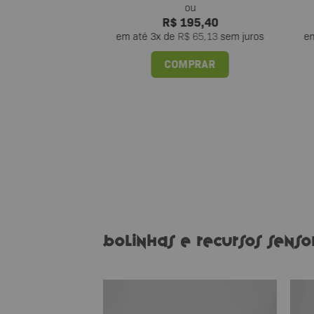
42,16
R$
195,40
$
71,08
sem juros
em até
3
x de
R$
65,13
sem juros
e
PRAR
COMPRAR
Bolinhas e recursos sensor