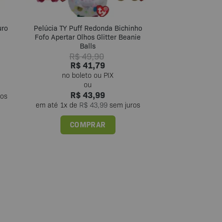
uro
Pelúcia TY Puff Redonda Bichinho
Fofo Apertar Olhos Glitter Beanie
Balls
R$
49,90
R$
41,79
R$
43,99
ros
em até
1
x de
R$
43,99
sem juros
COMPRAR
Este
produto
tem
várias
variantes.
As
opções
podem