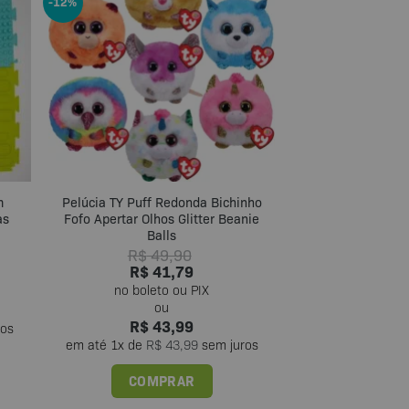
-12%
m
Pelúcia TY Puff Redonda Bichinho
as
Fofo Apertar Olhos Glitter Beanie
Balls
R$
49,90
R$
41,79
R$
43,99
ros
em até
1
x de
R$
43,99
sem juros
COMPRAR
Este