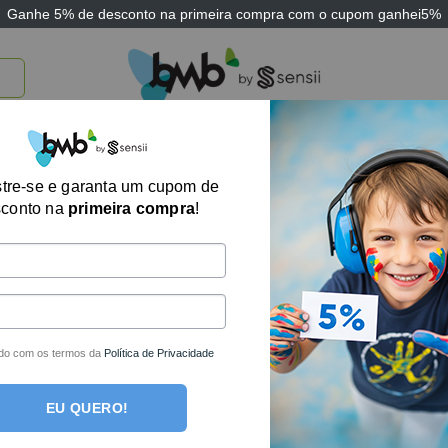
Ganhe
5% de desconto
na primeira compra com o cupom
ganhei5%
TICOS
BRINQUEDOS E JOGOS
ARK THERAPEUTIC
SENSII
TECNOLOGIA
tre-se e garanta um cupom de
Novidades!
sconto na
primeira compra
!
os produtos e brinquedos novos para todos os pú
do com os termos da
Política de Privacidade
Brinquedos que Esticam
Coordenação Motora
EU QUERO!