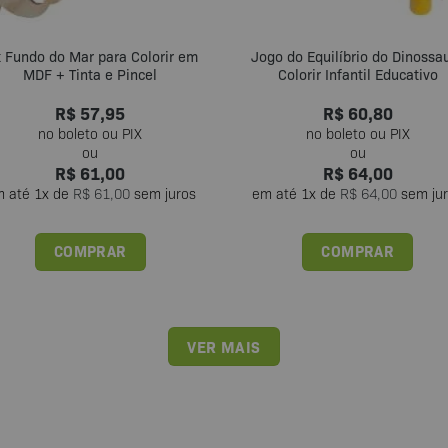
t Fundo do Mar para Colorir em
Jogo do Equilíbrio do Dinossa
MDF + Tinta e Pincel
Colorir Infantil Educativo
R$
57,95
R$
60,80
R$
61,00
R$
64,00
m até
1
x de
R$
61,00
sem juros
em até
1
x de
R$
64,00
sem ju
COMPRAR
COMPRAR
VER MAIS