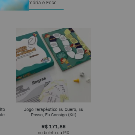
Cognitiva, Memória e Foco
lto
Jogo Terapêutico Eu Quero, Eu
Kit Montessor
nte
Posso, Eu Consigo (Kit)
R$
171,86
R$
8