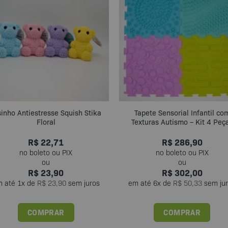
sinho Antiestresse Squish Stika
Tapete Sensorial Infantil co
Floral
Texturas Autismo – Kit 4 Peç
R$
22,71
R$
286,90
R$
23,90
R$
302,00
m até
1
x de
R$
23,90
sem juros
em até
6
x de
R$
50,33
sem ju
COMPRAR
COMPRAR